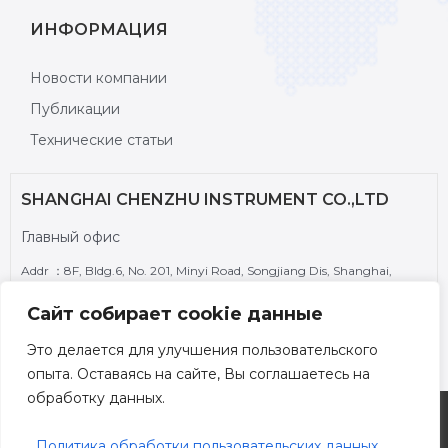
ИНФОРМАЦИЯ
Новости компании
Публикации
Технические статьи
SHANGHAI CHENZHU INSTRUMENT CO.,LTD
Главный офис
Addr ：8F, Bldg.6, No. 201, Minyi Road, Songjiang Dis, Shanghai,
201612, P.R. CHINA
Сайт собирает cookie данные
Tel： +86-21-6451 3350
Fax： +86-21-6484 6984
Это делается для улучшения пользовательского
Email：chenzhu@chenzhu-inst.com
опыта. Оставаясь на сайте, Вы соглашаетесь на
обработку данных.
Политика конфиденциальности
Политика обработки пользовательских данных